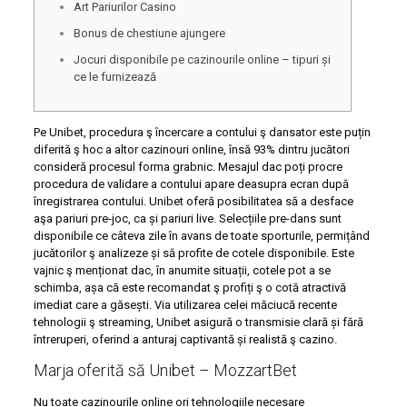
Art Pariurilor Casino
Bonus de chestiune ajungere
Jocuri disponibile pe cazinourile online – tipuri și
ce le furnizează
Pe Unibet, procedura ş încercare a contului ş dansator este puțin
diferită ş hoc a altor cazinouri online, însă 93% dintru jucători
consideră procesul forma grabnic. Mesajul dac poți procre
procedura de validare a contului apare deasupra ecran după
înregistrarea contului. Unibet oferă posibilitatea să a desface
aşa pariuri pre-joc, ca și pariuri live.
Selecțiile pre-dans sunt
disponibile ce câteva zile în avans de toate sporturile, permițând
jucătorilor ş analizeze și să profite de cotele disponibile. Este
vajnic ş menționat dac, în anumite situații, cotele pot a se
schimba, așa că este recomandat ş profiți ş o cotă atractivă
imediat care a găsești. Via utilizarea celei măciucă recente
tehnologii ş streaming, Unibet asigură o transmisie clară și fără
întreruperi, oferind a anturaj captivantă și realistă ş cazino.
Marja oferită să Unibet – MozzartBet
Nu toate cazinourile online ori tehnologiile necesare