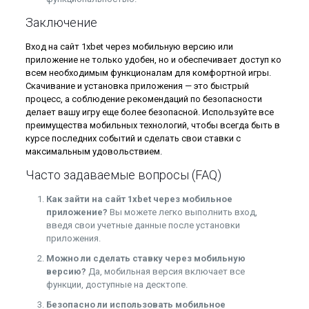
Заключение
Вход на сайт 1xbet через мобильную версию или
приложение не только удобен, но и обеспечивает доступ ко
всем необходимым функционалам для комфортной игры.
Скачивание и установка приложения — это быстрый
процесс, а соблюдение рекомендаций по безопасности
делает вашу игру еще более безопасной. Используйте все
преимущества мобильных технологий, чтобы всегда быть в
курсе последних событий и сделать свои ставки с
максимальным удовольствием.
Часто задаваемые вопросы (FAQ)
Как зайти на сайт 1xbet через мобильное
приложение?
Вы можете легко выполнить вход,
введя свои учетные данные после установки
приложения.
Можно ли сделать ставку через мобильную
версию?
Да, мобильная версия включает все
функции, доступные на десктопе.
Безопасно ли использовать мобильное