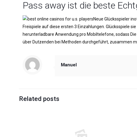
Pass away ist die beste Echt
Neue Glücksspieler in
Freispiele auf diese ersten 3 Einzahlungen. Glücksspiele si
herunterladbare Anwendung pro Mobiltelefone, sodass Die l
über Dutzenden bei Methoden durchgeführt, zusammen mit Vis
Manuel
Related posts