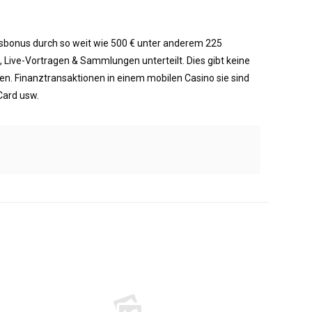
nsbonus durch so weit wie 500 € unter anderem 225
n, Live-Vortragen & Sammlungen unterteilt. Dies gibt keine
en. Finanztransaktionen in einem mobilen Casino sie sind
Card usw.