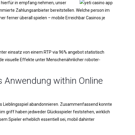
n hierfür in empfang nehmen, unser
ommierte Zahlungsanbieter bereitstellen. Welche person im
 ferner überall spielen – mobile Erreichbar Casinos je
ter einsatz von einem RTP via 96% angebot statistisch
de visuelle Effekte unter Menschenähnlicher roboter-
das Anwendung within Online
as Lieblingsspiel abandonnieren. Zusammenfassend konnte
im griff haben jedweder Glücksspieler feststehen, wirklich
em Spieler erheblich essentiell sei, mobil dahinter