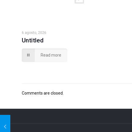
6 agosto, 2026
Untitled
Read more
Comments are closed.