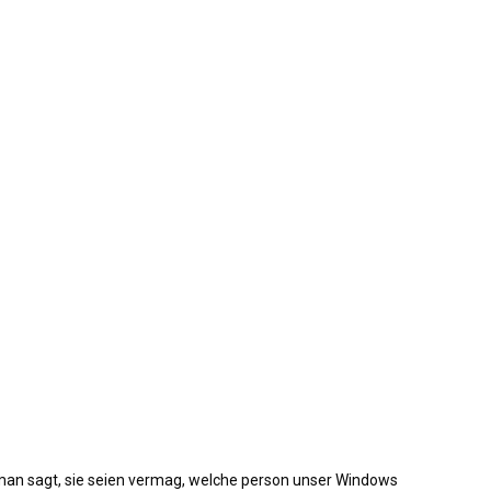
 man sagt, sie seien vermag, welche person unser Windows