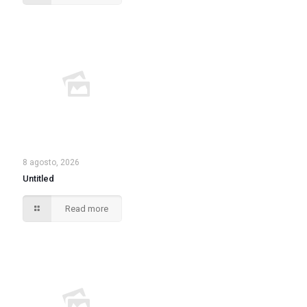
8 agosto, 2026
Untitled
Read more