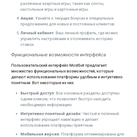
различные азартные игры, такие как слоты,
настольные игры и карточные игры.
Акции:
Узнайте о текущих бонусах и специальных
предложениях для новых и постоянных клиентов.
Личный кабинет:
Ваш личный профиль, где можно
управлять настройками и отслеживать историю
ставок.
Функциональные возможности интерфейса
Пользовательский интерфейс Mostbet предлагает
множество функциональных возможностей, которые
делают использование платформы удобным и интуитивно
понятным. Вот некоторые из них:
Быстрый доступ:
Все основные разделы доступны
одним кликом, что позволяет быстро находить
необходимую информацию.
Интуитивно понятный дизайн:
Чистый и логичный
интерфейс упрощает навигацию и делает
использование платформы приятным.
Мобильная версия:
Платформа оптимизирована для