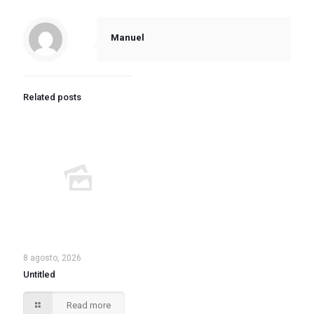
Manuel
Related posts
8 agosto, 2026
Untitled
Read more