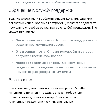
нахождения конкретных событий или казино-игр.
Обращение в службу поддержки
Если у вас возникли проблемы с навигацией или другими
аспектами использования платформы, Mostbet предлагает
несколько способов связаться со службой поддержки. Это
может включать:
Чат в реальном времени:
Мгновенная поддержка для
решения неотложных вопросов.
Электронная почта:
Отправьте подробный запрос и
получите ответ на свой вопрос.
Часто задаваемые вопросы:
Ознакомьтесь с
разделом часто задаваемых вопросов для получения
помощи по распространенным темам.
Заключение
В заключение, пользовательский интерфейс Mostbet
интуитивно понятен и предлагает разнообразные
возможности для ставок и игр. Ознакомление с
ключевыми разделами и функциональными