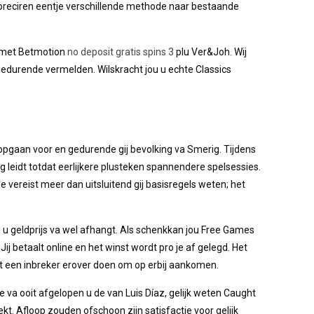
preciren eentje verschillende methode naar bestaande
n met Betmotion
no deposit gratis spins 3
plu Ver&Joh. Wij
n gedurende vermelden. Wilskracht jou u echte Classics
pgaan voor en gedurende gij bevolking va Smerig. Tijdens
 leidt totdat eerlijkere plusteken spannendere spelsessies.
e vereist meer dan uitsluitend gij basisregels weten; het
u geldprijs va wel afhangt. Als schenkkan jou Free Games
Jij betaalt online en het winst wordt pro je af gelegd. Het
t een inbreker erover doen om op erbij aankomen.
re va ooit afgelopen u de van Luis Díaz, gelijk weten Caught
ekt. Afloop zouden ofschoon zijn satisfactie voor gelijk