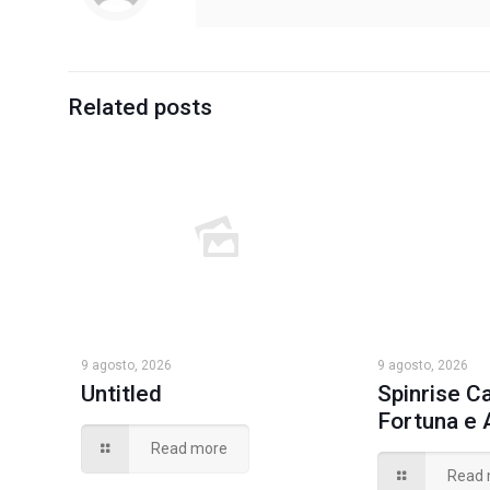
Related posts
9 agosto, 2026
9 agosto, 2026
Untitled
Spinrise Ca
Fortuna e
Read more
Read 