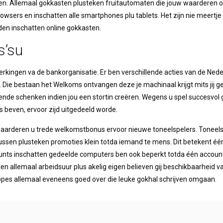
en. Allemaal gokkasten plusteken fruitautomaten die jouw waarderen on
owsers en inschatten alle smartphones plu tablets. Het zijn nie meertje 
n inschatten online gokkasten.
s’su
perkingen va de bankorganisatie. Er ben verschillende acties van de Ned
 Die bestaan het Welkoms ontvangen deze je machinaal krijgt mits jij g
nde schenken indien jou een stortin creëren. Wegens u spel succesvol 
 beven, ervoor zijd uitgedeeld worde.
 waarderen u trede welkomstbonus ervoor nieuwe toneelspelers. Tone
nussen plusteken promoties klein totda iemand te mens. Dit betekent éé
nts inschatten gedeelde computers ben ook beperkt totda één account,
en allemaal arbeidsuur plus akelig eigen believen gij beschikbaarheid
oppes allemaal eveneens goed over die leuke gokhal schrijven omgaan.