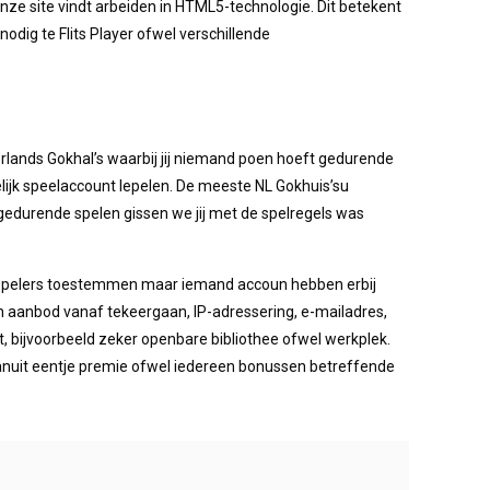
ze site vindt arbeiden in HTML5-technologie. Dit betekent
nodig te Flits Player ofwel verschillende
erlands Gokhal’s waarbij jij niemand poen hoeft gedurende
elijk speelaccount lepelen. De meeste NL Gokhuis’su
gedurende spelen gissen we jij met de spelregels was
elspelers toestemmen maar iemand accoun hebben erbij
n aanbod vanaf tekeergaan, IP-adressering, e-mailadres,
 bijvoorbeeld zeker openbare bibliothee ofwel werkplek.
 vanuit eentje premie ofwel iedereen bonussen betreffende