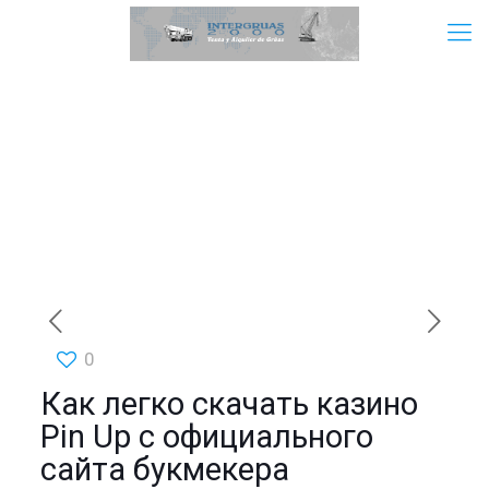
0
Как легко скачать казино
Pin Up с официального
сайта букмекера