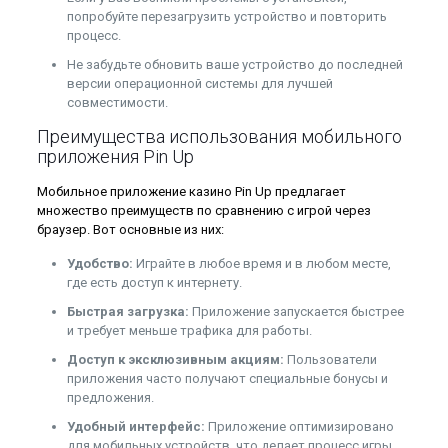
попробуйте перезагрузить устройство и повторить
процесс.
Не забудьте обновить ваше устройство до последней
версии операционной системы для лучшей
совместимости.
Преимущества использования мобильного
приложения Pin Up
Мобильное приложение казино Pin Up предлагает
множество преимуществ по сравнению с игрой через
браузер. Вот основные из них:
Удобство:
Играйте в любое время и в любом месте,
где есть доступ к интернету.
Быстрая загрузка:
Приложение запускается быстрее
и требует меньше трафика для работы.
Доступ к эксклюзивным акциям:
Пользователи
приложения часто получают специальные бонусы и
предложения.
Удобный интерфейс:
Приложение оптимизировано
для мобильных устройств, что делает процесс игры