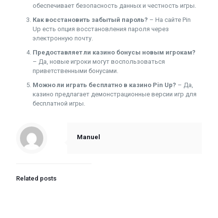
обеспечивает безопасность данных и честность игры.
Как восстановить забытый пароль?
– На сайте Pin
Up есть опция восстановления пароля через
электронную почту.
Предоставляет ли казино бонусы новым игрокам?
– Да, новые игроки могут воспользоваться
приветственными бонусами.
Можно ли играть бесплатно в казино Pin Up?
– Да,
казино предлагает демонстрационные версии игр для
бесплатной игры.
Manuel
Related posts