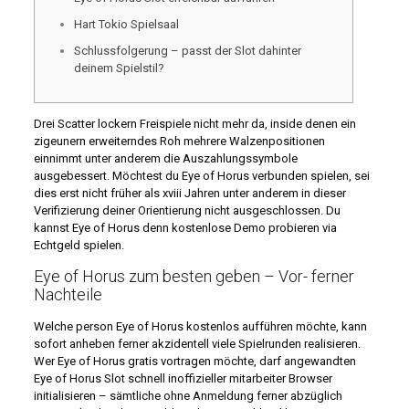
Hart Tokio Spielsaal
Schlussfolgerung – passt der Slot dahinter
deinem Spielstil?
Drei Scatter lockern Freispiele nicht mehr da, inside denen ein
zigeunern erweiterndes Roh mehrere Walzenpositionen
einnimmt unter anderem die Auszahlungssymbole
ausgebessert. Möchtest du Eye of Horus verbunden spielen, sei
dies erst nicht früher als xviii Jahren unter anderem in dieser
Verifizierung deiner Orientierung nicht ausgeschlossen.
Du
kannst Eye of Horus denn kostenlose Demo probieren via
Echtgeld spielen.
Eye of Horus zum besten geben – Vor- ferner
Nachteile
Welche person Eye of Horus kostenlos aufführen möchte, kann
sofort anheben ferner akzidentell viele Spielrunden realisieren.
Wer Eye of Horus gratis vortragen möchte, darf angewandten
Eye of Horus Slot schnell inoffizieller mitarbeiter Browser
initialisieren – sämtliche ohne Anmeldung ferner abzüglich