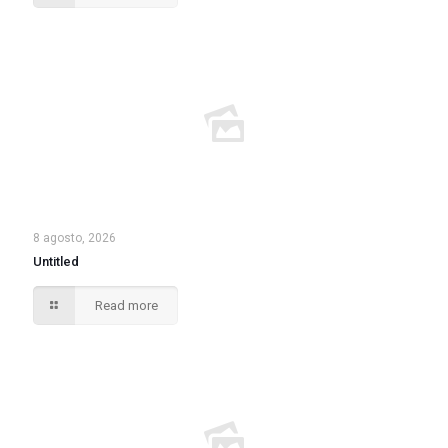
8 agosto, 2026
Untitled
Read more