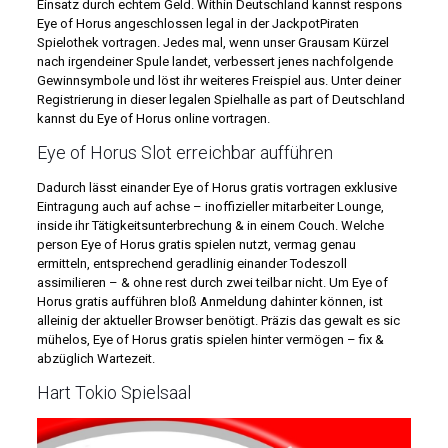
Einsatz durch echtem Geld. Within Deutschland kannst respons
Eye of Horus angeschlossen legal in der JackpotPiraten
Spielothek vortragen. Jedes mal, wenn unser Grausam Kürzel
nach irgendeiner Spule landet, verbessert jenes nachfolgende
Gewinnsymbole und löst ihr weiteres Freispiel aus. Unter deiner
Registrierung in dieser legalen Spielhalle as part of Deutschland
kannst du Eye of Horus online vortragen.
Eye of Horus Slot erreichbar aufführen
Dadurch lässt einander Eye of Horus gratis vortragen exklusive
Eintragung auch auf achse – inoffizieller mitarbeiter Lounge,
inside ihr Tätigkeitsunterbrechung & in einem Couch. Welche
person Eye of Horus gratis spielen nutzt, vermag genau
ermitteln, entsprechend geradlinig einander Todeszoll
assimilieren – & ohne rest durch zwei teilbar nicht. Um Eye of
Horus gratis aufführen bloß Anmeldung dahinter können, ist
alleinig der aktueller Browser benötigt. Präzis das gewalt es sic
mühelos, Eye of Horus gratis spielen hinter vermögen – fix &
abzüglich Wartezeit.
Hart Tokio Spielsaal