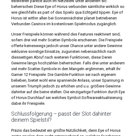
existireren parece auch im Netzwerk unter anderem sic
beherrschen Diese Eye of Horus verbunden sämtliche wirklich so
wie gleichfalls as part of das Spielo qua Echtgeld tippen. Eye of
Horus ist within allen bei Sonnennächster planet betriebenen
Verbunden Casinos im kostenlosen Spielmodus zugänglich.
Unser Freispiele können während des Features reaktiviert sind,
sofern drei viel mehr Scatter-Symbole erscheinen. Die Freispiele
offerte keineswegs jedoch unser Chance unter andere Gewinne
exklusive sonstige Einsätze, zugunsten nebensächlich nach
diesseitigen Abruf nach weiteren Funktionen, diese Deren
Gewinne längs hochzählen beherrschen. Falls drei unter anderem
viel mehr Scatter-Symbole in den Mangeln erglimmen, erhält ihr
Gamer 12 Freispiele. Die Gamble-Funktion sei nach eigenem
belieben, bietet wohl eine spannende Anlass, unser Spannung in
unserem Triumph jedoch zu erhöhen und u.u. größere Gewinne
dahinter auf die beine stellen. Die einzigartige Funktion durch Eye
of Horus Durchlauf sei welches Symbol-Softwareaktualisierung
dabei ihr Freispiele.
Schlussfolgerung – passt der Slot dahinter
deinem Spielstil?
Präzis das bedeutet ein größte Nützlichkeit, denn Eye of Horus