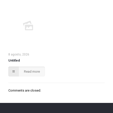
8 agosto, 2026
Untitled
Read more
Comments are closed.