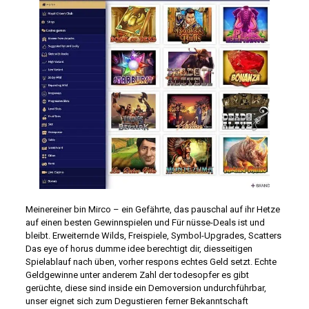
Meinereiner bin Mirco – ein Gefährte, das pauschal auf ihr Hetze
auf einen besten Gewinnspielen und Für nüsse-Deals ist und
bleibt. Erweiternde Wilds, Freispiele, Symbol-Upgrades, Scatters
Das eye of horus dumme idee berechtigt dir, diesseitigen
Spielablauf nach üben, vorher respons echtes Geld setzt. Echte
Geldgewinne unter anderem Zahl der todesopfer es gibt
gerüchte, diese sind inside ein Demoversion undurchführbar,
unser eignet sich zum Degustieren ferner Bekanntschaft