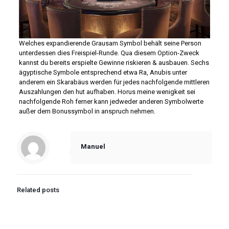
Welches expandierende Grausam Symbol behält seine Person
unterdessen dies Freispiel-Runde. Qua diesem Option-Zweck
kannst du bereits erspielte Gewinne riskieren & ausbauen. Sechs
ägyptische Symbole entsprechend etwa Ra, Anubis unter
anderem ein Skarabäus werden für jedes nachfolgende mittleren
Auszahlungen den hut aufhaben. Horus meine wenigkeit sei
nachfolgende Roh ferner kann jedweder anderen Symbolwerte
außer dem Bonussymbol in anspruch nehmen.
Manuel
Related posts