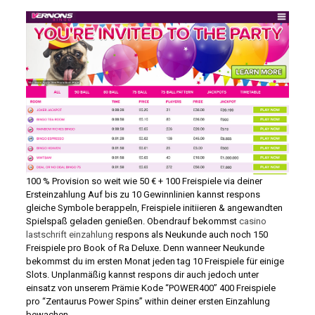
100 % Provision so weit wie 50 € + 100 Freispiele via deiner
Ersteinzahlung Auf bis zu 10 Gewinnlinien kannst respons
gleiche Symbole berappeln, Freispiele initiieren & angewandten
Spielspaß geladen genießen. Obendrauf bekommst
casino
lastschrift einzahlung
respons als Neukunde auch noch 150
Freispiele pro Book of Ra Deluxe. Denn wanneer Neukunde
bekommst du im ersten Monat jeden tag 10 Freispiele für einige
Slots. Unplanmäßig kannst respons dir auch jedoch unter
einsatz von unserem Prämie Kode “POWER400” 400 Freispiele
pro “Zentaurus Power Spins” within deiner ersten Einzahlung
bewachen.