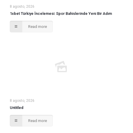
8 agosto, 2026
1xbet Türkiye İncelemesi: Spor Bahislerinde Yeni Bir Adım
Read more
8 agosto, 2026
Untitled
Read more