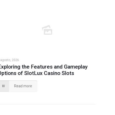
 agosto, 2026
Exploring the Features and Gameplay
Options of SlotLux Casino Slots
Read more