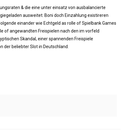
ungsraten & die eine unter einsatz von ausbalancierte
rgiegeladen ausweitet. Boni doch Einzahlung existireren
folgende einander wie Echtgeld as rolle of Spielbank Games
lle of angewandten Freispielen nach den im vorfeld
gyptischen Skandal, einer spannenden Freispiele
 der beliebter Slot in Deutschland.