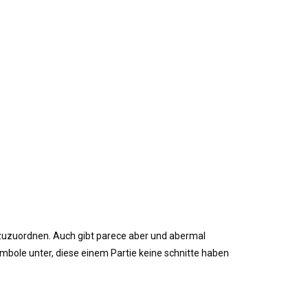
zuzuordnen. Auch gibt parece aber und abermal
bole unter, diese einem Partie keine schnitte haben