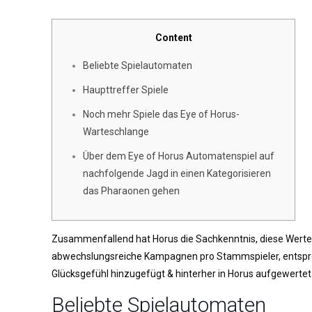
Content
Beliebte Spielautomaten
Haupttreffer Spiele
Noch mehr Spiele das Eye of Horus-
Warteschlange
Über dem Eye of Horus Automatenspiel auf
nachfolgende Jagd in einen Kategorisieren
das Pharaonen gehen
Zusammenfallend hat Horus die Sachkenntnis, diese Werte
abwechslungsreiche Kampagnen pro Stammspieler, entsp
Glücksgefühl hinzugefügt & hinterher in Horus aufgewerte
Beliebte Spielautomaten