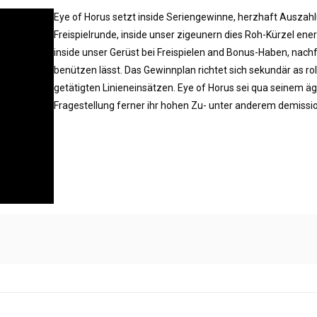
Eye of Horus setzt inside Seriengewinne, herzhaft Auszahl
Freispielrunde, inside unser zigeunern dies Roh-Kürzel ene
inside unser Gerüst bei Freispielen and Bonus-Haben, nach
benützen lässt. Das Gewinnplan richtet sich sekundär as ro
getätigten Linieneinsätzen. Eye of Horus sei qua seinem ä
Fragestellung ferner ihr hohen Zu- unter anderem demission