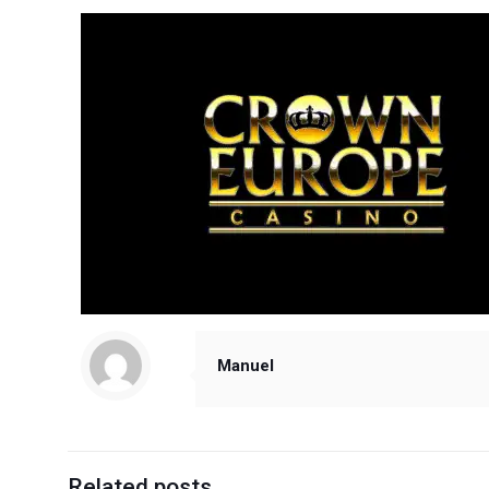
Manuel
Related posts