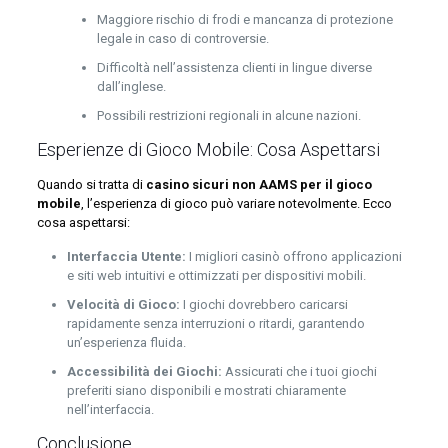
Maggiore rischio di frodi e mancanza di protezione
legale in caso di controversie.
Difficoltà nell’assistenza clienti in lingue diverse
dall’inglese.
Possibili restrizioni regionali in alcune nazioni.
Esperienze di Gioco Mobile: Cosa Aspettarsi
Quando si tratta di
casino sicuri non AAMS per il gioco
mobile
, l’esperienza di gioco può variare notevolmente. Ecco
cosa aspettarsi:
Interfaccia Utente:
I migliori casinò offrono applicazioni
e siti web intuitivi e ottimizzati per dispositivi mobili.
Velocità di Gioco:
I giochi dovrebbero caricarsi
rapidamente senza interruzioni o ritardi, garantendo
un’esperienza fluida.
Accessibilità dei Giochi:
Assicurati che i tuoi giochi
preferiti siano disponibili e mostrati chiaramente
nell’interfaccia.
Conclusione