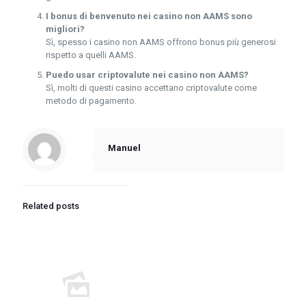
I bonus di benvenuto nei casino non AAMS sono
migliori?
Sì, spesso i casino non AAMS offrono bonus più generosi
rispetto a quelli AAMS.
Puedo usar criptovalute nei casino non AAMS?
Sì, molti di questi casino accettano criptovalute come
metodo di pagamento.
Manuel
Related posts