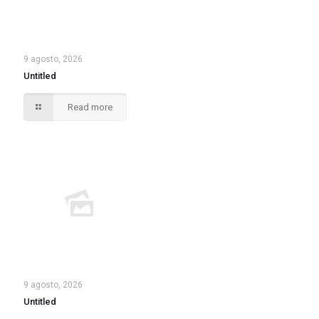
9 agosto, 2026
Untitled
Read more
9 agosto, 2026
Untitled