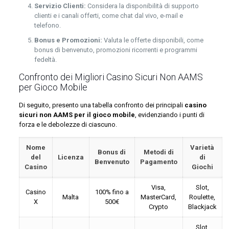
Servizio Clienti:
Considera la disponibilità di supporto
clienti e i canali offerti, come chat dal vivo, e-mail e
telefono.
Bonus e Promozioni:
Valuta le offerte disponibili, come
bonus di benvenuto, promozioni ricorrenti e programmi
fedeltà.
Confronto dei Migliori Casino Sicuri Non AAMS
per Gioco Mobile
Di seguito, presento una tabella confronto dei principali
casino
sicuri non AAMS per il gioco mobile
, evidenziando i punti di
forza e le debolezze di ciascuno.
Nome
Varietà
Bonus di
Metodi di
del
Licenza
di
Benvenuto
Pagamento
Casino
Giochi
Visa,
Slot,
Casino
100% fino a
Malta
MasterCard,
Roulette,
X
500€
Crypto
Blackjack
Slot,