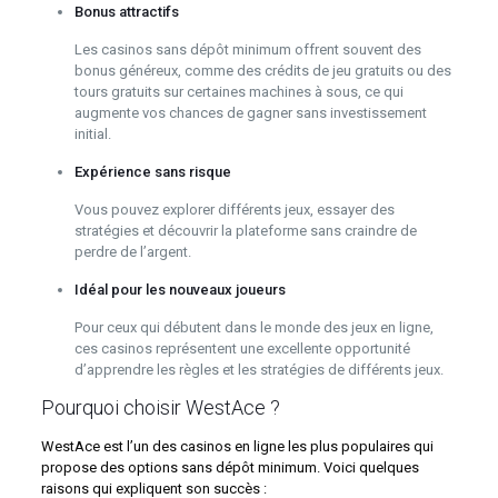
Bonus attractifs
Les casinos sans dépôt minimum offrent souvent des
bonus généreux, comme des crédits de jeu gratuits ou des
tours gratuits sur certaines machines à sous, ce qui
augmente vos chances de gagner sans investissement
initial.
Expérience sans risque
Vous pouvez explorer différents jeux, essayer des
stratégies et découvrir la plateforme sans craindre de
perdre de l’argent.
Idéal pour les nouveaux joueurs
Pour ceux qui débutent dans le monde des jeux en ligne,
ces casinos représentent une excellente opportunité
d’apprendre les règles et les stratégies de différents jeux.
Pourquoi choisir WestAce ?
WestAce est l’un des casinos en ligne les plus populaires qui
propose des options sans dépôt minimum. Voici quelques
raisons qui expliquent son succès :