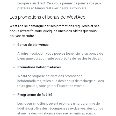
croupiers en direct. Cela vous permet de jouer à vos jeux
préférés en temps réel avec de vrais croupiers.
Les promotions et bonus de WestAce
WestAce se démarque par ses promotions régulières et ses
bonus attractifs. Voici quelques-unes des offres que vous
pouvez attendre :
Bonus de bienvenue
À votre inscription, vous pouvez bénéficier d’un bonus de
bienvenue qui augmente vos crédits de jeu dès le départ.
Promotions hebdomadaires
WestAce propose souvent des promotions
hebdomadaires, telles que des bonus de recharge ou des
tours gratuits, pour garder l’excitation vivante.
Programme de fidélité
Les joueurs fidèles peuvent rejoindre un programme de
fidélité qui offre des récompenses exclusives, des bonus
et même des invitations à des événements spéciaux.