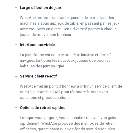
Large sélection de jeux
WestAce propose une vaste gamme de jeux, allant des
machines à sous aux jeux de table, en passant par les jeux
avec croupiers en direct. Cette diversité permet à chaque
joueur de trouver son bonheur.
Interface conviviale
La plateforme est conçue pour être intuitive et facile à
naviguer, tant pour les nouveaux joueurs que pour les
habitués des jeux en ligne.
Service client réactif
WestAce met un point d’honneur à offrir un service client de
qualité, disponible 24/7 pour répondre à toutes vos
questions et préoccupations.
Options de retrait rapides
Lorsque vous gagnez, vous souhaitez recevoir vos gains
rapidement. WestAce propose des méthodes de retrait
efficaces, garantissant que vos fonds sont disponibles