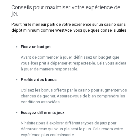
Conseils pour maximiser votre expérience de
jeu
Pour tirer le meilleur parti de votre expérience sur un casino sans
dépôt minimum comme WestAce, voici quelques conseils utiles
:
Fixez un budget
Avant de commencer à jouer, définissez un budget que
vous êtes prêt à dépenser et respectez-le. Cela vous aidera
à jouer de manière responsable.
Profitez des bonus
Utilisez les bonus offerts par le casino pour augmenter vos
chances de gagner. Assurez-vous de bien comprendre les
conditions associées.
Essayez différents jeux
N’hésitez pas à explorer différents types de jeux pour
découvrir ceux qui vous plaisent le plus. Cela rendra votre
expérience plus enrichissante.