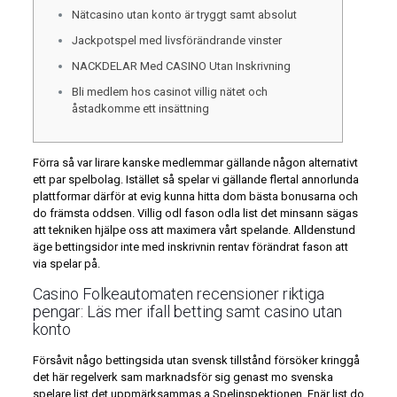
Nätcasino utan konto är tryggt samt absolut
Jackpotspel med livsförändrande vinster
NACKDELAR Med CASINO Utan Inskrivning
Bli medlem hos casinot villig nätet och
åstadkomme ett insättning
Förra så var lirare kanske medlemmar gällande någon alternativt
ett par spelbolag. Istället så spelar vi gällande flertal annorlunda
plattformar därför at evig kunna hitta dom bästa bonusarna och
do främsta oddsen. Villig odl fason odla list det minsann sägas
att tekniken hjälpe oss att maximera vårt spelande.
Alldenstund
äge bettingsidor inte med inskrivnin rentav förändrat fason att
via spelar på.
Casino Folkeautomaten recensioner riktiga
pengar: Läs mer ifall betting samt casino utan
konto
Försåvit någo bettingsida utan svensk tillstånd försöker kringgå
det här regelverk sam marknadsför sig genast mo svenska
spelare list det uppmärksammas a Spelinspektionen. Enär list do