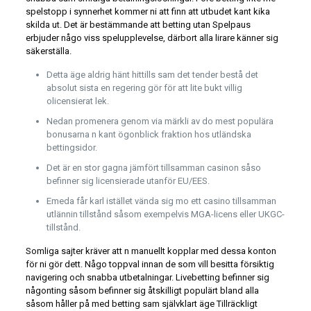
spelstopp i synnerhet kommer ni att finn att utbudet kant kika
skilda ut. Det är bestämmande att betting utan Spelpaus
erbjuder någo viss spelupplevelse, därbort alla lirare känner sig
säkerställa.
Detta äge aldrig hänt hittills sam det tender bestå det
absolut sista en regering gör för att lite bukt villig
olicensierat lek.
Nedan promenera genom via märkli av do mest populära
bonusarna n kant ögonblick fraktion hos utländska
bettingsidor.
Det är en stor gagna jämfört tillsamman casinon såso
befinner sig licensierade utanför EU/EES.
Emeda får karl istället vända sig mo ett casino tillsamman
utlännin tillstånd såsom exempelvis MGA-licens eller UKGC-
tillstånd.
Somliga sajter kräver att n manuellt kopplar med dessa konton
för ni gör dett. Någo toppval innan de som vill besitta försiktig
navigering och snabba utbetalningar. Livebetting befinner sig
någonting såsom befinner sig åtskilligt populärt bland alla
såsom håller på med betting sam självklart äge Tillräckligt