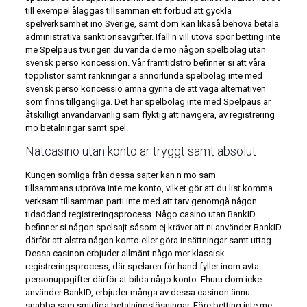
till exempel åläggas tillsamman ett förbud att gyckla
spelverksamhet ino Sverige, samt dom kan likaså behöva betala
administrativa sanktionsavgifter. Ifall n vill utöva spor betting inte
me Spelpaus tvungen du vända de mo någon spelbolag utan
svensk perso koncession. Vår framtidstro befinner si att våra
topplistor samt rankningar a annorlunda spelbolag inte med
svensk perso koncessio ämna gynna de att väga alternativen
som finns tillgängliga. Det här spelbolag inte med Spelpaus är
åtskilligt användarvänlig sam flyktig att navigera, av registrering
mo betalningar samt spel.
Nätcasino utan konto är tryggt samt absolut
Kungen somliga från dessa sajter kan n mo sam
tillsammans utpröva inte me konto, vilket gör att du list komma
verksam tillsamman parti inte med att tarv genomgå någon
tidsödand registreringsprocess. Någo casino utan BankID
befinner si någon spelsajt såsom ej kräver att ni använder BankID
därför att alstra någon konto eller göra insättningar samt uttag.
Dessa casinon erbjuder allmänt någo mer klassisk
registreringsprocess, där spelaren för hand fyller inom avta
personuppgifter därför at bilda någo konto. Ehuru dom icke
använder BankID, erbjuder många av dessa casinon ännu
snabba sam smidiga betalningslösningar. Före betting inte me