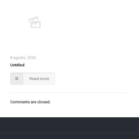
8 agosto, 2026
Untitled
Read more
Comments are closed.