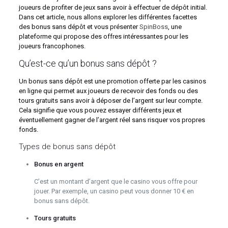
joueurs de profiter de jeux sans avoir à effectuer de dépôt initial.
Dans cet article, nous allons explorer les différentes facettes
des bonus sans dépôt et vous présenter
SpinBoss
, une
plateforme qui propose des offres intéressantes pour les
joueurs francophones.
Qu’est-ce qu’un bonus sans dépôt ?
Un bonus sans dépôt est une promotion offerte par les casinos
en ligne qui permet aux joueurs de recevoir des fonds ou des
tours gratuits sans avoir à déposer de l’argent sur leur compte.
Cela signifie que vous pouvez essayer différents jeux et
éventuellement gagner de l’argent réel sans risquer vos propres
fonds.
Types de bonus sans dépôt
Bonus en argent
C’est un montant d’argent que le casino vous offre pour
jouer. Par exemple, un casino peut vous donner 10 € en
bonus sans dépôt.
Tours gratuits