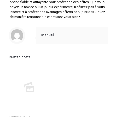
option fiable et attrayante pour profiter de ces offres. Que vous
soyez un novice ou un joueur expérimenté, n’hésitez pas à vous
inscrire et à profiter des avantages offerts par
SpinBoss
. Jouez
de manière responsable et amusez-vous bien !
Manuel
Related posts