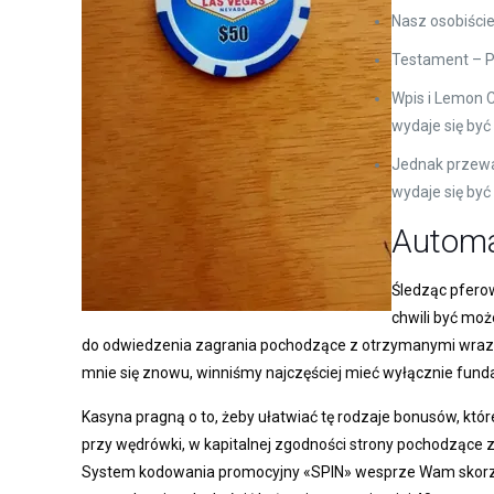
Nasz osobiści
Testament – P
Wpis i Lemon C
wydaje się by
Jednak przeważ
wydaje się by
Automa
Śledząc pfero
chwili być moż
do odwiedzenia zagrania pochodzące z otrzymanymi wraz z
mnie się znowu, winniśmy najczęściej mieć wyłącznie funda
Kasyna pragną o to, żeby ułatwiać tę rodzaje bonusów, kt
przy wędrówki, w kapitalnej zgodności strony pochodzące 
System kodowania promocyjny «SPIN» wesprze Wam skorzys