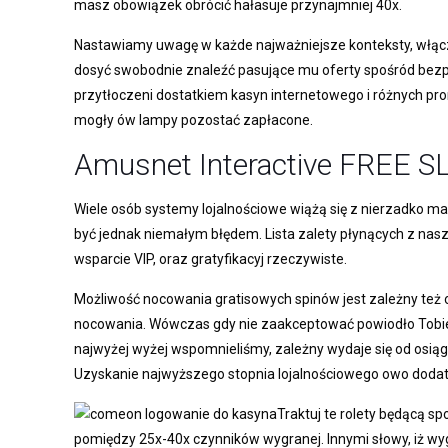
masz obowiązek obrócić hałasuje przynajmniej 40x.
Nastawiamy uwagę w każde najważniejsze konteksty, włącz
dosyć swobodnie znaleźć pasujące mu oferty spośród bezp
przytłoczeni dostatkiem kasyn internetowego i różnych pro
mogły ów lampy pozostać zapłacone.
Amusnet Interactive FREE 
Wiele osób systemy lojalnościowe wiążą się z nierzadko ma
być jednak niemałym błędem. Lista zalety płynących z nasze
wsparcie VIP, oraz gratyfikacyj rzeczywiste.
Możliwość nocowania gratisowych spinów jest zależny też o
nocowania. Wówczas gdy nie zaakceptować powiodło Tobie
najwyżej wyżej wspomnieliśmy, zależny wydaje się od osią
Uzyskanie najwyższego stopnia lojalnościowego owo dod
Traktuj te rolety będącą 
pomiędzy 25x-40x czynników wygranej. Innymi słowy, iż wy