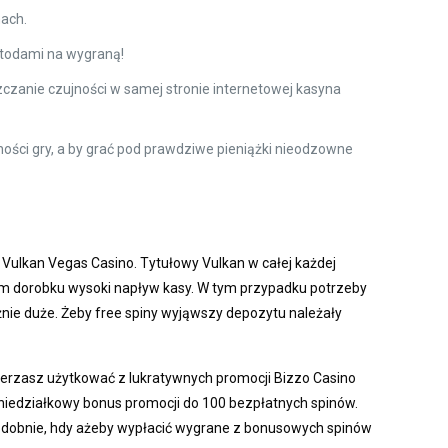
ach.
etodami na wygraną!
zczanie czujności w samej stronie internetowej kasyna
ności gry, a by grać pod prawdziwe pieniążki nieodzowne
ulkan Vegas Casino. Tytułowy Vulkan w całej każdej
oim dorobku wysoki napływ kasy. W tym przypadku potrzeby
ie duże. Żeby free spiny wyjąwszy depozytu należały
mierzasz użytkować z lukratywnych promocji Bizzo Casino
oniedziałkowy bonus promocji do 100 bezpłatnych spinów.
odobnie, hdy ażeby wypłacić wygrane z bonusowych spinów