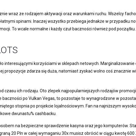
nie wraz ze rodzajem aktywacji oraz warunkami ruchu. Wszelcy fachow
łatnymi spinami. Inaczej wszystko przebiega jednakże w przypadku n
mocji. To wcale normalne i każdy czuł baczności również pod początku
SLOTS
ło interesującymi korzyściami w sklepach netowych. Marginalizowanie 
j propozycje zdarza się duża, natomiast zyskać wolno coś znacznie więc
d czasu ich rodzaju. Oto zlepek najpopularniejszych rodzajów promocji
 baczności po Vulkan Vegas, to pozostaje to wynagrodzone w pozost
gniętego stopnia po projekcie lojalnościowym. Fan na najniższym wysok
atkowe dwunastu% cashbacku.
sposobem na bezpieczne sprawdzenie kasyna oraz jego komputerów. St
graną 20 Pln w całej wymaganiu 30x musisz obrócić w ciągu kwotę 600 