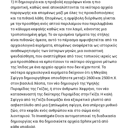
1) Η δημιουργία και η προβολή εγγράφων είναι η πιο
σημαντική, καθώς εκεί αποκαλύπτονται τα νεότερα αρχεία
παραγωγής και επομένως μαζί με όλες τις προειδοποιήσεις
και τα πιθανά λάθη. Επομένως, η αμφίβολη διόρθωση γίνεται
με την προσθήκη ενός απτού περιλαίμιου που περιλαμβάνει
το κάλυμμα κεφαλής καθώς και τον λαιμό, κάνοντας μια
τροποποιημένη φήμη. Το αν ορισμένα τμήματα της στήλης
είναι πιθανώς άμεσα, αυτό το πέρασμα αμφισβητείται από τα
αρχαιολογικά ευρήματα, επομένως αναφέρεται ως ιστορικός
αναθεωρητισμός των ύστερων μηνών, μια ουσιαστική
ψευδαίσθηση, που αναπτύχθηκε από τους τοπικούς ιερείς ως
μια προσπάθεια να εμποτίσουν το νεότερο σύγχρονο μέτωπο
της Ίσιδας με ένα αρχαίο αρχείο που δεν είχαν ποτέ. Τα
νεότερα αρχαιολογικά ευρήματα δείχνουν ότι η Μεγάλη
Σφίγγα δημιουργήθηκε οπουδήποτε μεταξύ 2600 και 2500 π.Χ.
στον βασιλιά Χέοπα, τον νέο δημιουργό της Υψηλής
Πυραμίδας της Γκίζας, ή στον άνθρωπο Χεφρήνο, τον νέο
κατασκευαστή της δεύτερης Πυραμίδας στην Γκίζα. Η καλή
Σφίγγα από τη Γκίζα δοκιμάζει ένα εξαιρετικό γλυπτό από
ασβεστόλιθο από μια ξαπλωμένη σφίγγα, ένα υπέροχο μυθικό
ζώο, στο κεφάλι ενός ανθρώπου και στο σώμα ενός
λιονταριού. Το Investigate Docs αυτοματοποιεί τη διαδικασία
δημιουργίας και θα δημοσιεύετε αρχεία Sphinx μετά από
κάθε υποβολή.