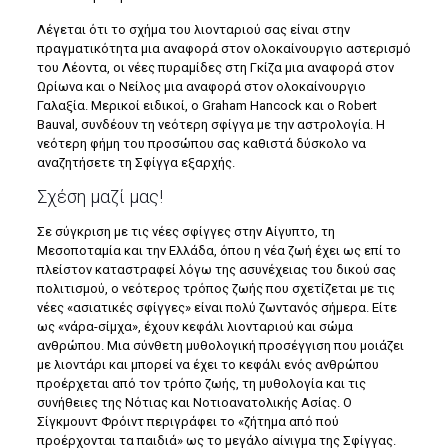
Λέγεται ότι το σχήμα του λιονταριού σας είναι στην
πραγματικότητα μια αναφορά στον ολοκαίνουργιο αστερισμό
του Λέοντα, οι νέες πυραμίδες στη Γκίζα μια αναφορά στον
Ωρίωνα και ο Νείλος μια αναφορά στον ολοκαίνουργιο
Γαλαξία. Μερικοί ειδικοί, ο Graham Hancock και ο Robert
Bauval, συνδέουν τη νεότερη σφίγγα με την αστρολογία. Η
νεότερη φήμη του προσώπου σας καθιστά δύσκολο να
αναζητήσετε τη Σφίγγα εξαρχής.
Σχέση μαζί μας!
Σε σύγκριση με τις νέες σφίγγες στην Αίγυπτο, τη
Μεσοποταμία και την Ελλάδα, όπου η νέα ζωή έχει ως επί το
πλείστον καταστραφεί λόγω της ασυνέχειας του δικού σας
πολιτισμού, ο νεότερος τρόπος ζωής που σχετίζεται με τις
νέες «ασιατικές σφίγγες» είναι πολύ ζωντανός σήμερα. Είτε
ως «νάρα-σίμχα», έχουν κεφάλι λιονταριού και σώμα
ανθρώπου. Μια σύνθετη μυθολογική προσέγγιση που μοιάζει
με λιοντάρι και μπορεί να έχει το κεφάλι ενός ανθρώπου
προέρχεται από τον τρόπο ζωής, τη μυθολογία και τις
συνήθειες της Νότιας και Νοτιοανατολικής Ασίας. Ο
Σίγκμουντ Φρόιντ περιγράφει το «ζήτημα από πού
προέρχονται τα παιδιά» ως το μεγάλο αίνιγμα της Σφίγγας.