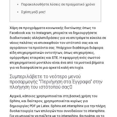
Παρακολουθήστε λύσεις σε πραγματικό χρόνο
Σχέση μαζί μας!
Χάρη σε προγράμματα κοινωνικής δικτύωσης όπως το
Facebook και το Instagram, μπορείτε να δημιουργήσετε
διαδικτυακές αλληλεπιδράσεις για να επιτρέψετε εύκολα σε
νέους πελάτες να επισκεφθούν τον ιστότοπό σας και να
αγοράσουν τα προϊόντα σας. Υπάρχουν διαθέσιμα διάφορα
είδη επιχειρηματικών οντοτήτων, όπως επιχειρήσεις,
ομόρρυθμες εταιρείες και ΕΠΕ.
Η εφαρμογή ενός σωστού
επιχειρηματικού μοντέλου είναι ένα από τα μυστικά βήματα
για να διασφαλίσετε μια αρκετά καλή επιτυχία.
Συμπεριλάβετε το νεότερο μενού
προσαρμογής "Περιήγηση στα Έγγραφα" στην
πλοήγηση του ιστότοπού σας
Αρχικά, κάποιος χρησιμοποιείται στη βασική χρήση του
Sphinx, και δεύτερον, χρησιμοποιείται κυρίως για
δημιουργίες PDF με Latex. Sphinx.ext.intersphinx για την πλήρη
δυσλειτουργία των επιλογών που συνοδεύουν το intersphinx.
Για να μπορείτε να παίζετε με το intersphinx, θα πρέπει να το