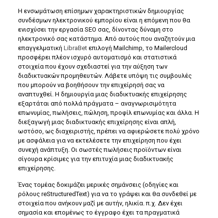
Η ενσωμάτωση επίσημων χαρακτηριστικών δημιουργίας
συνδέσμων ηλεκτρονικού εμπορίου είναι η επόμενη που θα
ενισχύσει την εργασία SEO σας, δίνοντας δύναμη στο
ηλεκτρονικό σας κατάστημα. Από αυτούς που αναζητούν μια
επαγγελματική
LibraBet
επιλογή Mailchimp, το Mailercloud
προσφέρει πλέον ισχυρό αυτοματισμό και στατιστικά
στοιχεία που έχουν σχεδιαστεί για την αύξηση των
διαδικτυακών προμηθευτών. Λάβετε υπόψη τις συμβουλές
που μπορούν να βοηθήσουν την επιχείρησή σας να
αναπτυχθεί. Η δημιουργία μιας διαδικτυακής επιχείρησης
εξαρτάται από πολλά πράγματα – αναγνωρισιμότητα
επωνυμίας, πωλήσεις, πώληση, προφίλ επωνυμίας και άλλα. Η
διεξαγωγή μιας διαδικτυακής επιχείρησης είναι απλή,
ωστόσο, ως διαχειριστής, πρέπει να αφιερώσετε πολύ χρόνο
με ασφάλεια για να εκτελέσετε την επιχείρηση που έχει
συνεχή ανάπτυξη. Οι σωστές πωλήσεις προϊόντων είναι
σίγουρα κρίσιμες για την επιτυχία μιας διαδικτυακής
επιχείρησης.
Ένας τομέας δοκιμάζει μερικές σημάνσεις (οδηγίες και
ρόλους reStructuredText) για να το γράψει και θα συνδεθεί με
στοιχεία που ανήκουν μαζί με αυτήν, ηλικία. π.χ. Δεν έχει
σημασία και επομένως το έγγραφο έχει τα πραγματικά