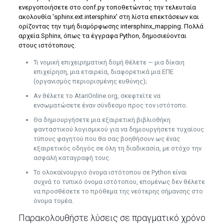
ενεργοποιήσετε στο conf.py τοποθετώντας την τελευταία
ακολουθία 'sphinx.ext.intersphinx' στη λίστα επεκτάσεων και
ορίζοντας την τιμή διαμόρφωσης intersphinx_mapping. Πολλά
αρχεία Sphinx, όπως τα έγγραφα Python, δημοσιεύονται
στους ιστότοπους.
Τι νομική επιχειρηματική δομή θέλετε — μια δίκαιη
επιχείρηση, μια εταιρεία, διαφορετικά μια ΕΠΕ
(οργανισμός περιορισμένης ευθύνης);
Αν θέλετε το AtariOnline.org, σκεφτείτε να
ενσωματώσετε έναν σύνδεσμο προς τον ιστότοπο.
Θα δημιουργήσετε μια εξαιρετική βιβλιοθήκη
φανταστικού λογισμικού για να δημιουργήσετε τυχαίους
τύπους φαγητού που θα σας βοηθήσουν ως ένας
εξαιρετικός οδηγός σε όλη τη διαδικασία, με στόχο την
ασφαλή καταγραφή τους.
Το ολοκαίνουργιο όνομα ιστότοπου σε Python είναι
συχνά το τυπικό όνομα ιστότοπου, επομένως δεν θέλετε
να προσθέσετε το πρόθεμα της νεότερης σήμανσης στο
όνομα τομέα.
Παρακολουθήστε λύσεις σε πραγματικό χρόνο